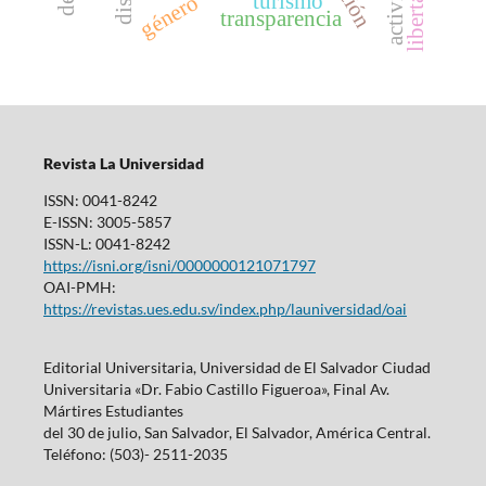
libertad
turismo
género
transparencia
Revista La Universidad
ISSN: 0041-8242
E-ISSN: 3005-5857
ISSN-L: 0041-8242
https://isni.org/isni/0000000121071797
OAI-PMH:
https://revistas.ues.edu.sv/index.php/launiversidad/oai
Editorial Universitaria, Universidad de El Salvador Ciudad
Universitaria «Dr. Fabio Castillo Figueroa», Final Av.
Mártires Estudiantes
del 30 de julio, San Salvador, El Salvador, América Central.
Teléfono: (503)- 2511-2035