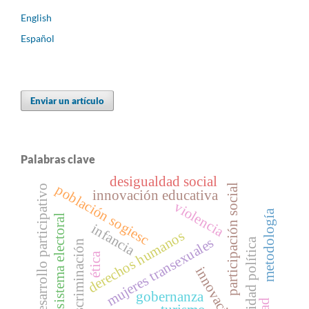
English
Español
Enviar un artículo
Palabras clave
desigualdad social
población sogiesc
participación social
desarrollo participativo
innovación educativa
violencia
metodología
sistema electoral
infancia
derechos humanos
mujeres transexuales
actividad política
discriminación
ética
innovación
gobernanza