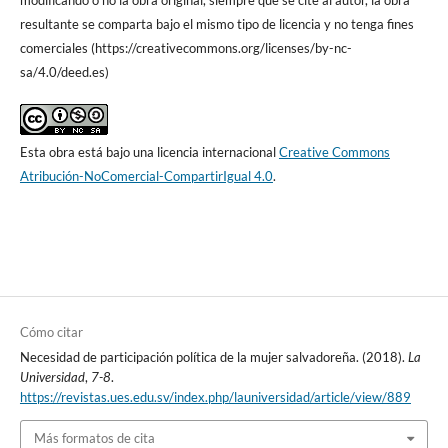
modificando o no la obra original, siempre que se cite al autor, la obra
resultante se comparta bajo el mismo tipo de licencia y no tenga fines
comerciales (https://creativecommons.org/licenses/by-nc-
sa/4.0/deed.es)
Esta obra está bajo una licencia internacional
Creative Commons
Atribución-NoComercial-CompartirIgual 4.0
.
Cómo citar
Necesidad de participación política de la mujer salvadoreña. (2018).
La
Universidad
,
7-8
.
https://revistas.ues.edu.sv/index.php/launiversidad/article/view/889
Más formatos de cita