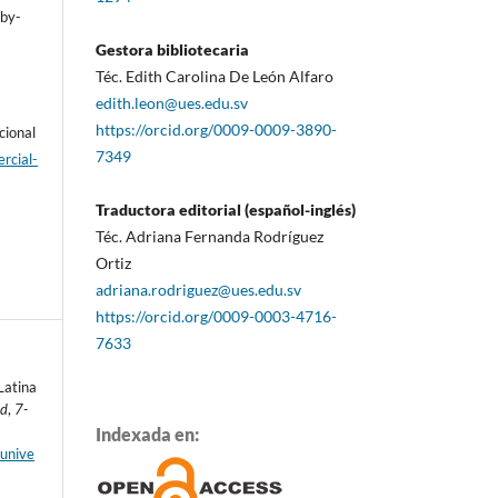
/by-
Gestora bibliotecaria
Téc. Edith Carolina De León Alfaro
edith.leon@ues.edu.sv
https://orcid.org/0009-0009-3890-
cional
7349
rcial-
Traductora editorial (español-inglés)
Téc. Adriana Fernanda Rodríguez
Ortiz
adriana.rodriguez@ues.edu.sv
https://orcid.org/0009-0003-4716-
7633
Latina
ad
,
7-
Indexada en:
aunive