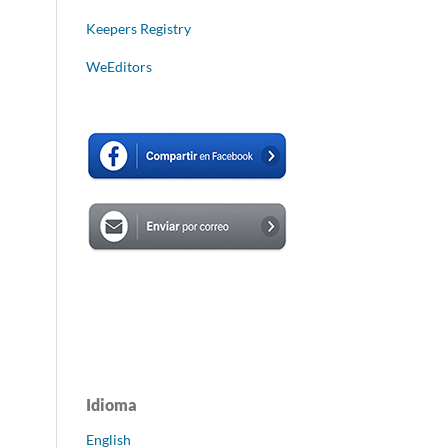
Keepers Registry
WeEditors
Idioma
English