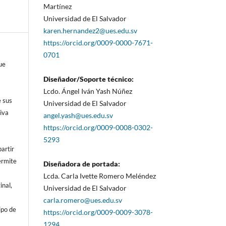
Martínez
Universidad de El Salvador
karen.hernandez2@ues.edu.sv
https://orcid.org/0009-0000-7671-
0701
ue
Diseñador/Soporte técnico:
Lcdo. Ángel Iván Yash Núñez
e sus
Universidad de El Salvador
iva
angel.yash@ues.edu.sv
https://orcid.org/0009-0008-0302-
5293
artir
ermite
Diseñadora de portada:
Lcda. Carla Ivette Romero Meléndez
inal,
Universidad de El Salvador
carla.romero@ues.edu.sv
ipo de
https://orcid.org/0009-0009-3078-
1294