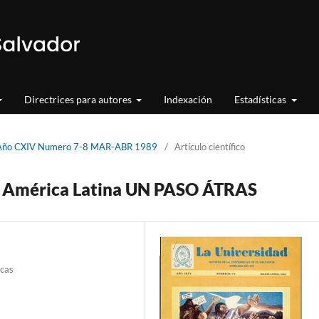
Directrices para autores
Indexación
Estadísticas
d Año CXIV Numero 7-8 MAR-ABR 1989
/
Artículo científico
n América Latina UN PASO ÁTRAS
icas