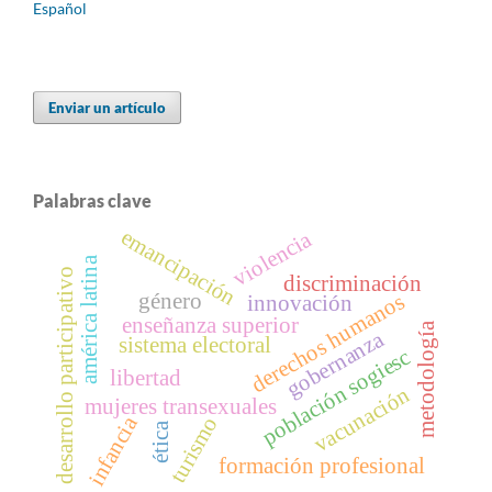
Español
Enviar un artículo
Palabras clave
emancipación
violencia
américa latina
desarrollo participativo
discriminación
género
derechos humanos
innovación
enseñanza superior
metodología
gobernanza
sistema electoral
población sogiesc
libertad
vacunación
mujeres transexuales
infancia
turismo
ética
formación profesional