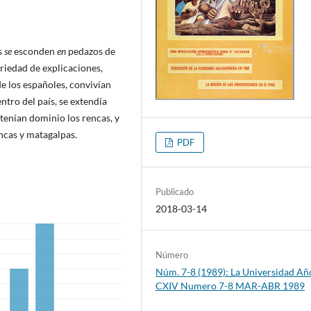
s
se
esconden
en
pedazos de
iedad de explicaciones,
de los españoles, convivían
ntro del país, se extendía
 tenían dominio los rencas, y
ncas y matagalpas.
PDF
Publicado
2018-03-14
Número
Núm. 7-8 (1989): La Universidad Añ
CXIV Numero 7-8 MAR-ABR 1989