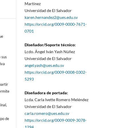
Martínez
Universidad de El Salvador
karen.hernandez2@ues.edu.sv
https://orcid.org/0009-0000-7671-
0701
ue
Diseñador/Soporte técnico:
Lcdo. Ángel Iván Yash Núñez
e sus
Universidad de El Salvador
iva
angel.yash@ues.edu.sv
https://orcid.org/0009-0008-0302-
5293
artir
ermite
Diseñadora de portada:
Lcda. Carla Ivette Romero Meléndez
inal,
Universidad de El Salvador
carla.romero@ues.edu.sv
ipo de
https://orcid.org/0009-0009-3078-
1294