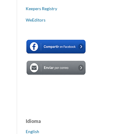
Keepers Registry
WeEditors
Idioma
English