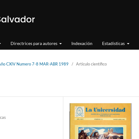
Directrices para autores
Indexación
Estadísticas
d Año CXIV Numero 7-8 MAR-ABR 1989
/
Artículo científico
icas