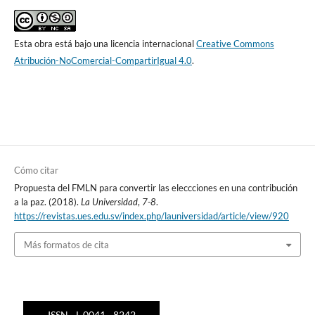
Esta obra está bajo una licencia internacional
Creative Commons
Atribución-NoComercial-CompartirIgual 4.0
.
Cómo citar
Propuesta del FMLN para convertir las eleccciones en una contribución
a la paz. (2018).
La Universidad
,
7-8
.
https://revistas.ues.edu.sv/index.php/launiversidad/article/view/920
Más formatos de cita
ISSN - L 0041 - 8242