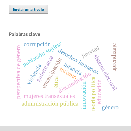
Enviar un artículo
Palabras clave
población sogiesc
corrupción
aprendizaje
libertad
perspectiva de género
derechos humanos
sistema electoral
gobernanza
emancipación
infancia
violencia
turismo
discriminación
ética
teoría política
educación
innovación
mujeres transexuales
administración pública
género