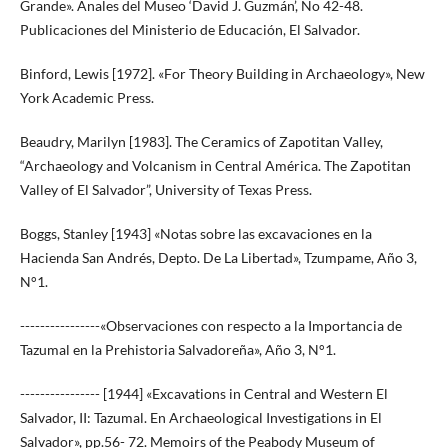
Grande». Anales del Museo ‘David J. Guzmán’, No 42-48.
Publicaciones del Ministerio de Educación, El Salvador.
Binford, Lewis [1972]. «For Theory Building in Archaeology», New
York Academic Press.
Beaudry, Marilyn [1983]. The Ceramics of Zapotitan Valley,
“Archaeology and Volcanism in Central América. The Zapotitan
Valley of El Salvador”, University of Texas Press.
Boggs, Stanley [1943] «Notas sobre las excavaciones en la
Hacienda San Andrés, Depto. De La Libertad», Tzumpame, Año 3,
N°1.
----------------«Observaciones con respecto a la Importancia de
Tazumal en la Prehistoria Salvadoreña», Año 3, N°1.
---------------- [1944] «Excavations in Central and Western El
Salvador, II: Tazumal. En Archaeological Investigations in El
Salvador», pp.56- 72. Memoirs of the Peabody Museum of