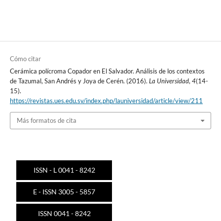
Cómo citar
Cerámica polícroma Copador en El Salvador. Análisis de los contextos
de Tazumal, San Andrés y Joya de Cerén. (2016).
La Universidad
,
4
(14-
15).
https://revistas.ues.edu.sv/index.php/launiversidad/article/view/211
Más formatos de cita
ISSN - L 0041 - 8242
E - ISSN 3005 - 5857
ISSN 0041 - 8242