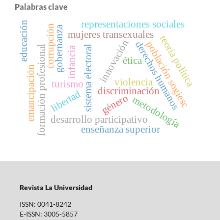
Palabras clave
representaciones sociales
educación
corrupción
gobernanza
mujeres transexuales
teoría política
innovación
población sogiesc
derechos humanos
sistema electoral
formación profesional
infancia
ética
emancipación
violencia
turismo
discriminación
libertad
género
metodología
desarrollo participativo
enseñanza superior
Revista La Universidad
ISSN: 0041-8242
E-ISSN: 3005-5857