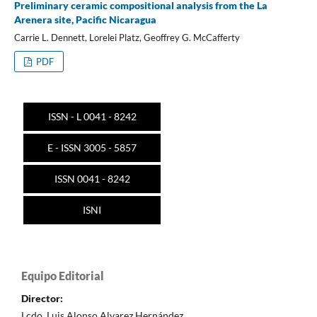
Preliminary ceramic compositional analysis from the La
Arenera site, Pacific Nicaragua
Carrie L. Dennett, Lorelei Platz, Geoffrey G. McCafferty
PDF
ISSN - L 0041 - 8242
E - ISSN 3005 - 5857
ISSN 0041 - 8242
ISNI
Equipo Editorial
Director:
Lcdo. Luis Alonso Alvarez Hernández