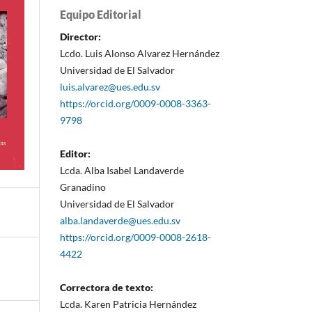
Equipo Editorial
Director:
Lcdo. Luis Alonso Alvarez Hernández
Universidad de El Salvador
luis.alvarez@ues.edu.sv
https://orcid.org/0009-0008-3363-
9798
Editor:
Lcda. Alba Isabel Landaverde
Granadino
Universidad de El Salvador
alba.landaverde@ues.edu.sv
https://orcid.org/0009-0008-2618-
4422
Correctora de texto:
Lcda. Karen Patricia Hernández