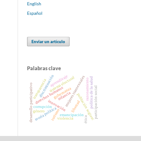
English
Español
Enviar un artículo
Palabras clave
discriminación
aprendizaje
mujeres transexuales
sistema electoral
política de la salud
razonamiento
transparencia
desarrollo participativo
participación social
derechos humanos
gobernanza
infancia
población sogiesc
innovación
libertad
corrupción
teoría política
turismo
género
emancipación
ética
violencia