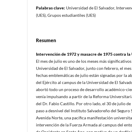
Palabras clave:
Universidad de El Salvador, Intervenc
(UES), Grupos estudiantiles (UES)
Resumen
Intervención de 1972 y masacre de 1975 contra la
El mes de julio es uno de los meses más significativos 
Universidad de El Salvador, junto con febrero, el mes
fechas emblemáticas de julio están signadas por la ab
del Ejército al campus de la Universidad de El Salvad
abortó todo un proceso de desarrollo académico-cien
venía impulsando a partir de la Reforma Universitaria
del Dr. Fabio Castillo. Por otro lado, el 30 de julio 
paso a desnivel del Instituto Salvadoreño del Seguro S
Avenida Norte, una pacífica manifestación universita
intervención de la Fuerza Armada al campus del ent
de Occidente en Santa Ana, con motivo de un desfile