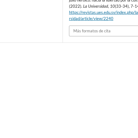
julio heroico: hacia la libertad por la cul
(2022).
La Universidad
,
10
(33-34), 7-1
https://revistas.ues.edu.sv/index.php/l
rsidad/article/view/2240
Más formatos de cita