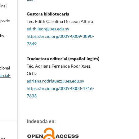
inal,
Gestora bibliotecaria
ipo de
Téc. Edith Carolina De León Alfaro
edith.leon@ues.edu.sv
/by-
https://orcid.org/0009-0009-3890-
7349
Traductora editorial (español-inglés)
Téc. Adriana Fernanda Rodríguez
cional
Ortiz
rcial-
adriana.rodriguez@ues.edu.sv
https://orcid.org/0009-0003-4716-
7633
Indexada en: