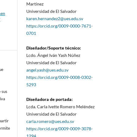
Martínez
Universidad de El Salvador
men
karen.hernandez2@ues.edu.sv
7
https://orcid.org/0009-0000-7671-
0701
Diseñador/Soporte técnico:
Lcdo. Ángel Iván Yash Núñez
Universidad de El Salvador
ue
angel.yash@ues.edu.sv
https://orcid.org/0009-0008-0302-
5293
e sus
iva
Diseñadora de portada:
Lcda. Carla Ivette Romero Meléndez
Universidad de El Salvador
artir
carla.romero@ues.edu.sv
ermite
https://orcid.org/0009-0009-3078-
1294