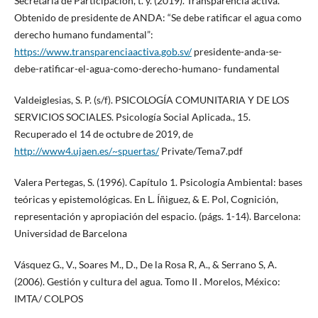
Secretaria de Participación, t. y. (2019). Transparencia activa.
Obtenido de presidente de ANDA: “Se debe ratificar el agua como
derecho humano fundamental”:
https://www.transparenciaactiva.gob.sv/
presidente-anda-se-
debe-ratificar-el-agua-como-derecho-humano- fundamental
Valdeiglesias, S. P. (s/f). PSICOLOGÍA COMUNITARIA Y DE LOS
SERVICIOS SOCIALES. Psicología Social Aplicada., 15.
Recuperado el 14 de octubre de 2019, de
http://www4.ujaen.es/~spuertas/
Private/Tema7.pdf
Valera Pertegas, S. (1996). Capítulo 1. Psicología Ambiental: bases
teóricas y epistemológicas. En L. Íñiguez, & E. Pol, Cognición,
representación y apropiación del espacio. (págs. 1-14). Barcelona:
Universidad de Barcelona
Vásquez G., V., Soares M., D., De la Rosa R, A., & Serrano S, A.
(2006). Gestión y cultura del agua. Tomo II . Morelos, México:
IMTA/ COLPOS