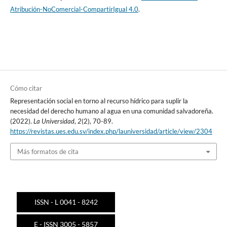
Atribución-NoComercial-CompartirIgual 4.0
.
Cómo citar
Representación social en torno al recurso hídrico para suplir la
necesidad del derecho humano al agua en una comunidad salvadoreña.
(2022).
La Universidad
,
2
(2), 70-89.
https://revistas.ues.edu.sv/index.php/launiversidad/article/view/2304
Más formatos de cita
ISSN - L 0041 - 8242
E - ISSN 3005 - 5857