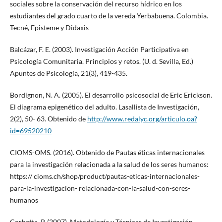
sociales sobre la conservación del recurso hídrico en los
estudiantes del grado cuarto de la vereda Yerbabuena. Colombia.
Tecné, Episteme y Didaxis
Balcázar, F. E. (2003). Investigación Acción Participativa en
Psicología Comunitaria. Principios y retos. (U. d. Sevilla, Ed.)
Apuntes de Psicología, 21(3), 419-435.
Bordignon, N. A. (2005). El desarrollo psicosocial de Eric Erickson.
El diagrama epigenético del adulto. Lasallista de Investigación,
2(2), 50- 63. Obtenido de
http://www.redalyc.org/articulo.oa?
id=69520210
CIOMS-OMS. (2016). Obtenido de Pautas éticas internacionales
para la investigación relacionada a la salud de los seres humanos:
https:// cioms.ch/shop/product/pautas-eticas-internacionales-
para-la-investigacion- relacionada-con-la-salud-con-seres-
humanos
Corbetta, P. (2007). Metodología y Técnicas de Investigación