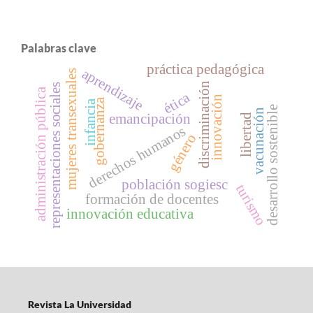
Palabras clave
práctica pedagógica
aprendizaje
mujeres transexuales
discriminación
representaciones sociales
administración pública
ética
innovación
gobernanza
infancia
desarrollo sostenible
vacunación
emancipación
libertad
derechos humanos
género
población sogiesc
turismo
formación de docentes
innovación educativa
Revista La Universidad