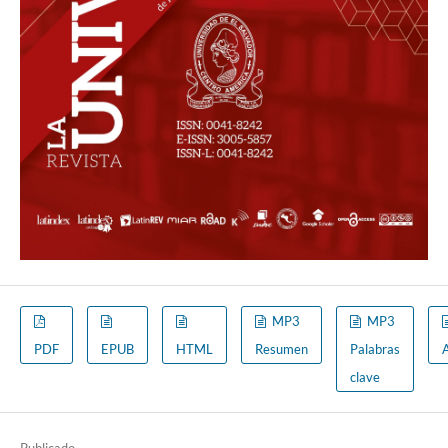
MP3
MP3
PDF
EPUB
HTML
Resumen
Palabras
clave