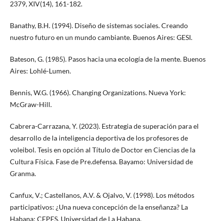
2379, XIV(14), 161-182.
Banathy, B.H. (1994). Diseño de sistemas sociales. Creando
nuestro futuro en un mundo cambiante. Buenos Aires: GESI.
Bateson, G. (1985). Pasos hacia una ecología de la mente. Buenos
Aires: Lohlé-Lumen.
Bennis, W.G. (1966). Changing Organizations. Nueva York:
McGraw-Hill.
Cabrera-Carrazana, Y. (2023). Estrategia de superación para el
desarrollo de la inteligencia deportiva de los profesores de
voleibol. Tesis en opción al Título de Doctor en Ciencias de la
Cultura Física. Fase de Pre.defensa. Bayamo: Universidad de
Granma.
Canfux, V.; Castellanos, A.V. & Ojalvo, V. (1998). Los métodos
participativos: ¿Una nueva concepción de la enseñanza? La
Habana: CEPES. Universidad de La Habana.