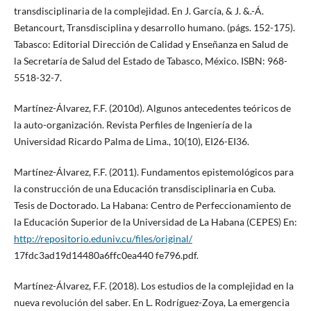
transdisciplinaria de la complejidad. En J. García, & J. &.-Á.
Betancourt, Transdisciplina y desarrollo humano. (págs. 152-175).
Tabasco: Editorial Dirección de Calidad y Enseñanza en Salud de
la Secretaría de Salud del Estado de Tabasco, México. ISBN: 968-
5518-32-7.
Martínez-Álvarez, F.F. (2010d). Algunos antecedentes teóricos de
la auto-organización. Revista Perfiles de Ingeniería de la
Universidad Ricardo Palma de Lima., 10(10), EI26-EI36.
Martínez-Álvarez, F.F. (2011). Fundamentos epistemológicos para
la construcción de una Educación transdisciplinaria en Cuba.
Tesis de Doctorado. La Habana: Centro de Perfeccionamiento de
la Educación Superior de la Universidad de La Habana (CEPES) En:
http://repositorio.eduniv.cu/files/original/
17fdc3ad19d14480a6ffc0ea440 fe796.pdf.
Martínez-Álvarez, F.F. (2018). Los estudios de la complejidad en la
nueva revolución del saber. En L. Rodríguez-Zoya, La emergencia