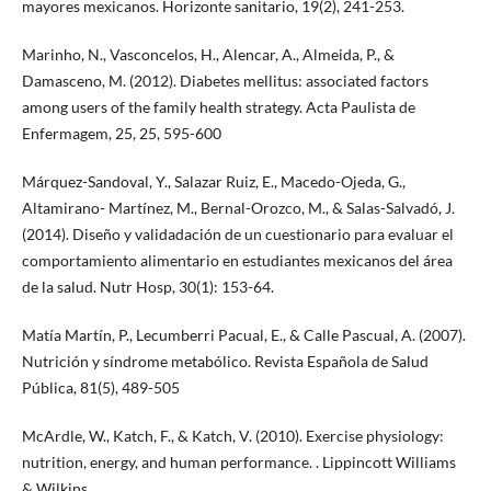
mayores mexicanos. Horizonte sanitario, 19(2), 241-253.
Marinho, N., Vasconcelos, H., Alencar, A., Almeida, P., &
Damasceno, M. (2012). Diabetes mellitus: associated factors
among users of the family health strategy. Acta Paulista de
Enfermagem, 25, 25, 595-600
Márquez-Sandoval, Y., Salazar Ruiz, E., Macedo-Ojeda, G.,
Altamirano- Martínez, M., Bernal-Orozco, M., & Salas-Salvadó, J.
(2014). Diseño y validadación de un cuestionario para evaluar el
comportamiento alimentario en estudiantes mexicanos del área
de la salud. Nutr Hosp, 30(1): 153-64.
Matía Martín, P., Lecumberri Pacual, E., & Calle Pascual, A. (2007).
Nutrición y síndrome metabólico. Revista Española de Salud
Pública, 81(5), 489-505
McArdle, W., Katch, F., & Katch, V. (2010). Exercise physiology:
nutrition, energy, and human performance. . Lippincott Williams
& Wilkins