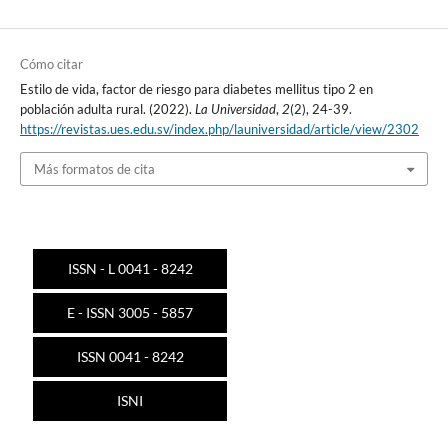
Cómo citar
Estilo de vida, factor de riesgo para diabetes mellitus tipo 2 en
población adulta rural. (2022).
La Universidad
,
2
(2), 24-39.
https://revistas.ues.edu.sv/index.php/launiversidad/article/view/2302
Más formatos de cita
ISSN - L 0041 - 8242
E - ISSN 3005 - 5857
ISSN 0041 - 8242
ISNI