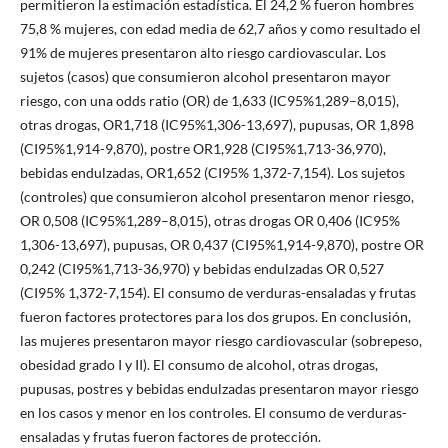
permitieron la estimación estadística. El 24,2 % fueron hombres
75,8 % mujeres, con edad media de 62,7 años y como resultado el
91% de mujeres presentaron alto riesgo cardiovascular. Los
sujetos (casos) que consumieron alcohol presentaron mayor
riesgo, con una odds ratio (OR) de 1,633 (IC95%1,289–8,015),
otras drogas, OR1,718 (IC95%1,306-13,697), pupusas, OR 1,898
(CI95%1,914-9,870), postre OR1,928 (CI95%1,713-36,970),
bebidas endulzadas, OR1,652 (CI95% 1,372-7,154). Los sujetos
(controles) que consumieron alcohol presentaron menor riesgo,
OR 0,508 (IC95%1,289–8,015), otras drogas OR 0,406 (IC95%
1,306-13,697), pupusas, OR 0,437 (CI95%1,914-9,870), postre OR
0,242 (CI95%1,713-36,970) y bebidas endulzadas OR 0,527
(CI95% 1,372-7,154). El consumo de verduras-ensaladas y frutas
fueron factores protectores para los dos grupos. En conclusión,
las mujeres presentaron mayor riesgo cardiovascular (sobrepeso,
obesidad grado I y II). El consumo de alcohol, otras drogas,
pupusas, postres y bebidas endulzadas presentaron mayor riesgo
en los casos y menor en los controles. El consumo de verduras-
ensaladas y frutas fueron factores de protección.