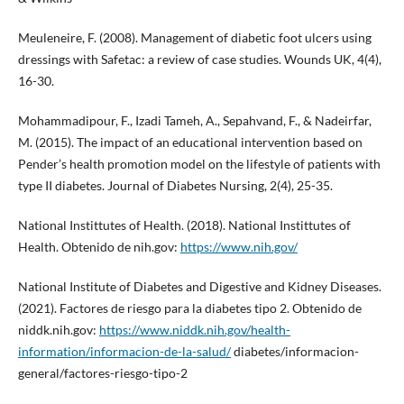
Meuleneire, F. (2008). Management of diabetic foot ulcers using
dressings with Safetac: a review of case studies. Wounds UK, 4(4),
16-30.
Mohammadipour, F., Izadi Tameh, A., Sepahvand, F., & Nadeirfar,
M. (2015). The impact of an educational intervention based on
Pender’s health promotion model on the lifestyle of patients with
type II diabetes. Journal of Diabetes Nursing, 2(4), 25-35.
National Instittutes of Health. (2018). National Instittutes of
Health. Obtenido de nih.gov:
https://www.nih.gov/
National Institute of Diabetes and Digestive and Kidney Diseases.
(2021). Factores de riesgo para la diabetes tipo 2. Obtenido de
niddk.nih.gov:
https://www.niddk.nih.gov/health-
information/informacion-de-la-salud/
diabetes/informacion-
general/factores-riesgo-tipo-2