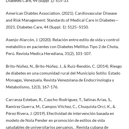
Diabetes Care, 44 (suppl 1): S15-33
American Diabtes Association. (2021). Cardiovascular Disease
and Risk Management: Standards of Medical Care in Diabetes—
2021. Diabetes Care, 44 (Suppl. 1): S125–S150.
Asenjo-Alarcón, J. (2020). Relación entre estilo de vida y control
metabólico en pacientes con Diabetes Mellitus Tipo 2 de Chota,
Perú. Revista Medica Herediana, 31(2), 101-107.
Brito-Núñez, N., Brito-Núñez, J., & Ruíz-Rendón, C. (2014). Riesgo
de diabetes en una comunidad rural del Municipio Sotilo: Estado
Monagas, Venezuela. Revista Venezolana de Endocrinología y
Metabolismo, 12(3), 167-176.
Carranza Esteban, R., Caycho-Rodríguez, T., Salinas Arias, S.,
Ramirez Guerra, M., Campos Vilchez, C., Chuquista Orci, K., &
Pérez Rivera, J. (2019). Efectividad de intervención basada en
modelo de Nola Pender en promoción de estilos de vida
saludables de universitarios peruanos. . Revista cubana de