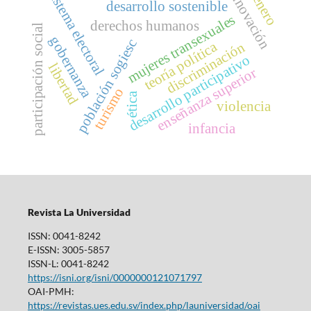
género
innovación
sistema electoral
desarrollo sostenible
mujeres transexuales
derechos humanos
participación social
gobernanza
población sogiesc
teoría política
discriminación
desarrollo participativo
libertad
enseñanza superior
turismo
ética
violencia
infancia
Revista La Universidad
ISSN: 0041-8242
E-ISSN: 3005-5857
ISSN-L: 0041-8242
https://isni.org/isni/0000000121071797
OAI-PMH:
https://revistas.ues.edu.sv/index.php/launiversidad/oai