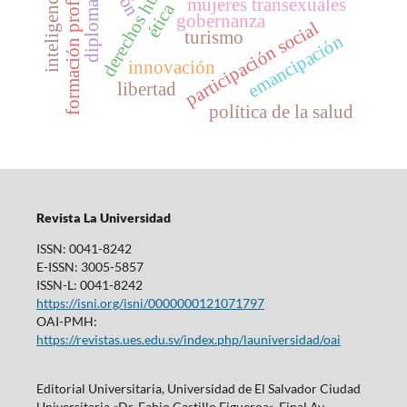
formación profesional
derechos humanos
diplomacia
mujeres transexuales
ética
gobernanza
participación social
turismo
emancipación
innovación
libertad
política de la salud
Revista La Universidad
ISSN: 0041-8242
E-ISSN: 3005-5857
ISSN-L: 0041-8242
https://isni.org/isni/0000000121071797
OAI-PMH:
https://revistas.ues.edu.sv/index.php/launiversidad/oai
Editorial Universitaria, Universidad de El Salvador Ciudad
Universitaria «Dr. Fabio Castillo Figueroa», Final Av.