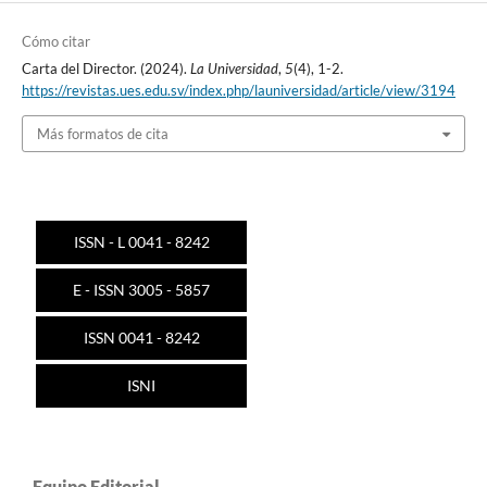
Cómo citar
Carta del Director. (2024).
La Universidad
,
5
(4), 1-2.
https://revistas.ues.edu.sv/index.php/launiversidad/article/view/3194
Más formatos de cita
ISSN - L 0041 - 8242
E - ISSN 3005 - 5857
ISSN 0041 - 8242
ISNI
Equipo Editorial