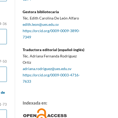
Gestora bibliotecaria
Téc. Edith Carolina De León Alfaro
4-36
edith.leon@ues.edu.sv
https://orcid.org/0009-0009-3890-
7349
Traductora editorial (español-inglés)
Téc. Adriana Fernanda Rodríguez
7-50
Ortiz
adriana.rodriguez@ues.edu.sv
https://orcid.org/0009-0003-4716-
7633
 de
Indexada en:
1-73