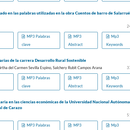
sado en las palabras utilizadas en la obra Cuentos de barro de Salarrué
2
MP3 Palabras
MP3
Mp3
clave
Abstract
Keywords
rias de la carrera Desarrollo Rural Sostenible
rtha del Carmen Sevilla Espino, Salchery Rubit Campos Arana
3
MP3 Palabras
MP3
Mp3
clave
Abstract
Keywords
itaria en las ciencias económicas de la Universidad Nacional Autónoma
l de Carazo
5
MP3 Palabras
MP3
Mp3