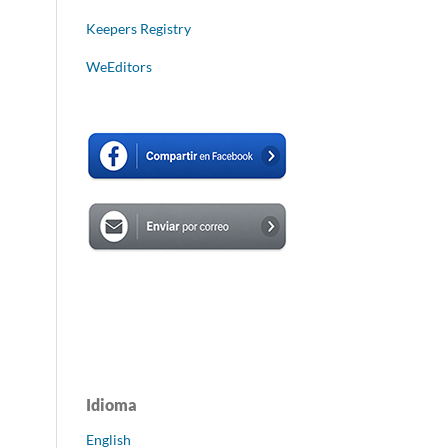
Keepers Registry
WeEditors
Idioma
English