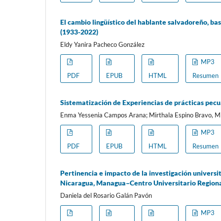
El cambio lingüístico del hablante salvadoreño, ba
(1933-2022)
Eldy Yanira Pacheco González
MP3
PDF
EPUB
HTML
Resumen
Sistematización de Experiencias de prácticas pecua
Enma Yessenia Campos Arana; Mirthala Espino Bravo, Mi
MP3
PDF
EPUB
HTML
Resumen
Pertinencia e impacto de la investigación univers
Nicaragua, Managua–Centro Universitario Regiona
Daniela del Rosario Galán Pavón
MP3